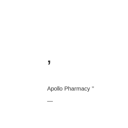
’
Apollo Pharmacy ’
’
—